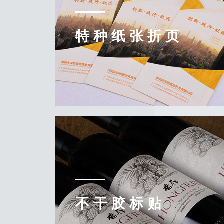
不干胶标贴
22