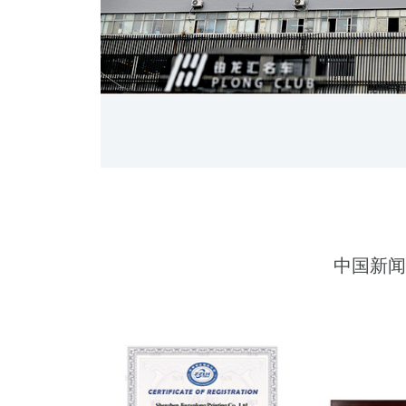
中国新闻出