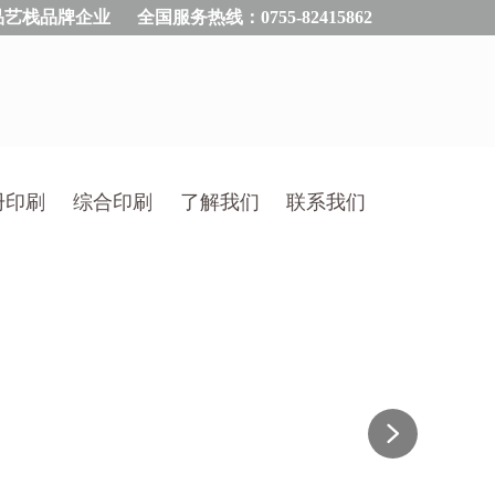
品艺栈品牌企业
全国服务热线：0755-82415862
册印刷
综合印刷
了解我们
联系我们