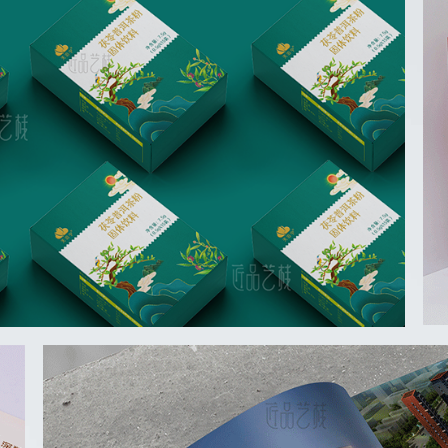
高端品牌画册