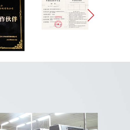
海德堡五色印刷机