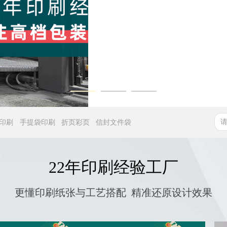
22年印刷经验工厂
更懂印刷纸张与工艺搭配 精准还原设计效果