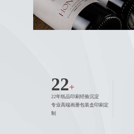
+
22年纸品印刷经验沉淀
专业高端画册包装盒印刷定
制