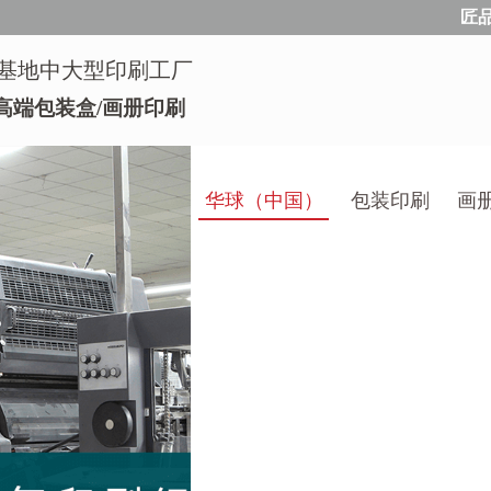
匠
基地中大型印刷工厂
高端包装盒/画册印刷
华球（中国）
包装印刷
画
印刷
手提袋印刷
折页彩页
信封文件袋