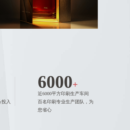
+
近6000平方印刷生产车间
备投入
百名印刷专业生产团队，为
您省心
中基地—深圳福田八卦岭工业区， 公司总投资印刷