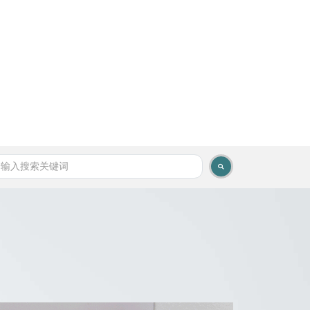
高档礼盒包装