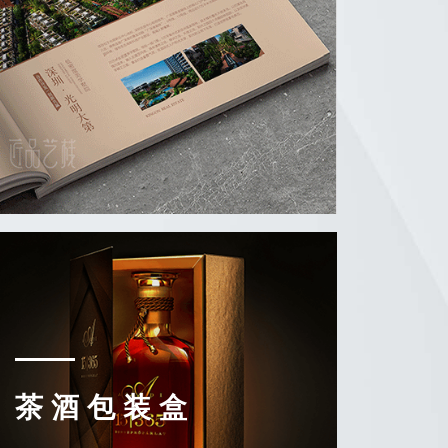
茶酒包装盒
6000