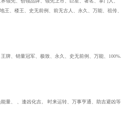
世界领先、创领品牌、领先上市、巨星、著名、掌门人、
地王、楼王、史无前例、前无古人、永久、万能、祖传、
王牌、销量冠军、极致、永久、史无前例、万能、100%.
能量、 、逢凶化吉。 时来运转、万事亨通、助吉避凶等