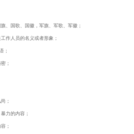
国旗、国歌、国徽，军旗、军歌、军徽；
关工作人员的名义或者形象；
用语；
秘密；
；
风尚；
、暴力的内容；
内容；