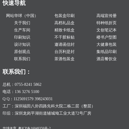
快速导航
网站华球（中国）
包装盒印刷
高端宣传册
关于我们
高档礼品盒
特种纸折页
生产车间
精致卡纸盒
文创笔记本
印刷知识
不干胶标贴
楼书户型图
设计知识
邀请函信封
大健康包装
原创观点
台历利是封
集纸品印刷
联系我们
茶酒包装盒
酒店餐饮业
联系我们：
总机：0755-8241 5862
电话：136 3276 5100
Q Q：1125691579 398243031
工厂：深圳福田八卦四路先科大院二栋二层（整层）
印后：深圳龙岗平湖街道辅城坳工业大道72号厂房
华球体育
粤ICP备16049359号-2