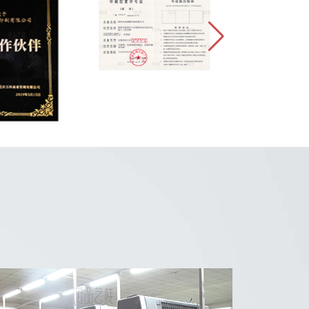
海德堡五色印刷机