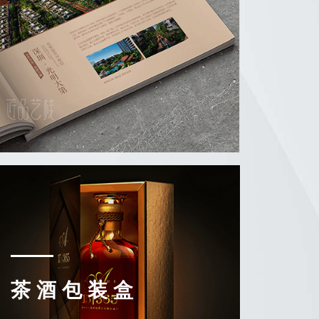
茶酒包装盒
6000