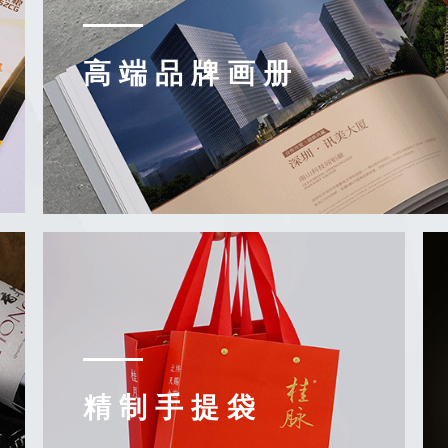
精制手提袋
品牌优势
厂家专业人员1对1贴心服务，用心，为您省心
3000
5000