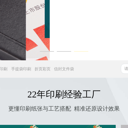
22年印刷经验工厂
更懂印刷纸张与工艺搭配 精准还原设计效果