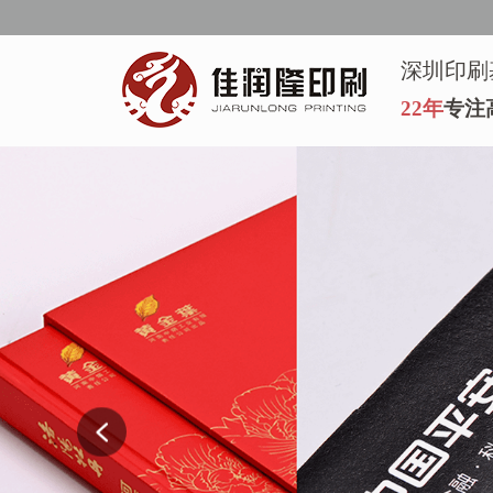
深圳印刷
22年
专注
关键词：
包装盒印刷
礼品盒印刷
画册印刷
不干胶