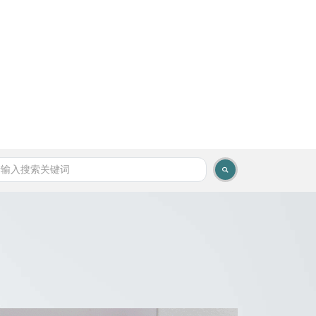
高档礼盒包装