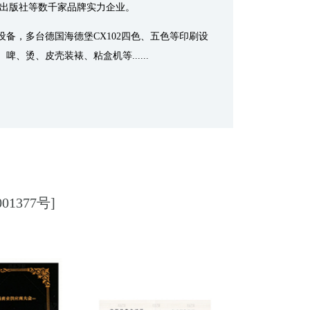
377号]