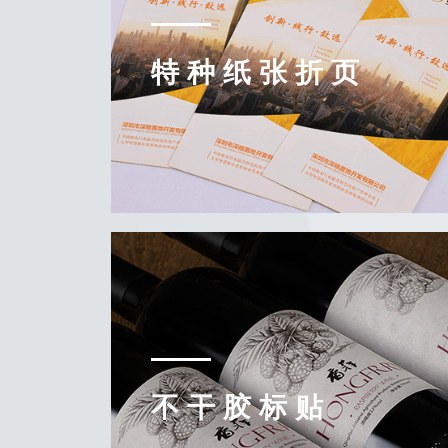
不干胶标贴
22