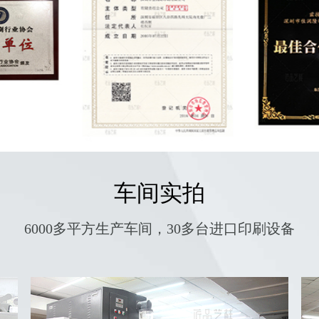
6000多平方生产车间，30多台进口印刷设备
海德堡彩色印刷机