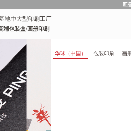
匠
基地中大型印刷工厂
高端包装盒/画册印刷
华球（中国）
包装印刷
画
印刷
手提袋印刷
折页彩页
信封文件袋