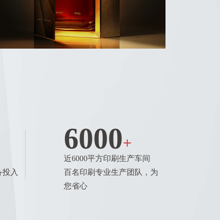
+
近6000平方印刷生产车间
备投入
百名印刷专业生产团队，为
您省心
中基地—深圳福田八卦岭工业区， 公司总投资印刷