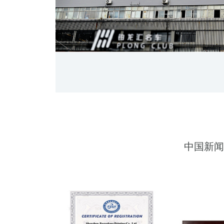
中国新闻出