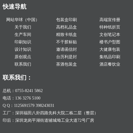
快速导航
网站华球（中国）
包装盒印刷
高端宣传册
关于我们
高档礼品盒
特种纸折页
生产车间
精致卡纸盒
文创笔记本
印刷知识
不干胶标贴
楼书户型图
设计知识
邀请函信封
大健康包装
原创观点
台历利是封
集纸品印刷
联系我们
茶酒包装盒
酒店餐饮业
联系我们：
总机：0755-8241 5862
电话：136 3276 5100
Q Q：1125691579 398243031
工厂：深圳福田八卦四路先科大院二栋二层（整层）
印后：深圳龙岗平湖街道辅城坳工业大道72号厂房