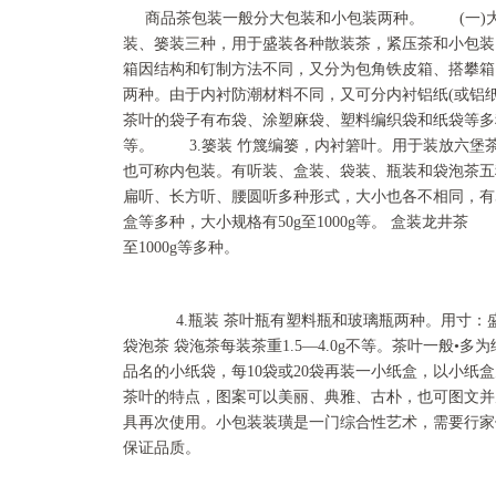
商品茶包装一般分大包装和小包装两种。 (一)
装、篓装三种，用于盛装各种散装茶，紧压茶和小包装
箱因结构和钉制方法不同，又分为包角铁皮箱、搭攀箱
两种。由于内衬防潮材料不同，又可分内衬铝纸(或铝纸
茶叶的袋子有布袋、涂塑麻袋、塑料编织袋和纸袋等多
等。 3.篓装 竹篾编篓，内衬箬叶。用于装放六堡
也可称内包装。有听装、盒装、袋装、瓶装和袋泡茶五
扁听、长方听、腰圆听多种形式，大小也各不相同，有5
盒等多种，大小规格有50g至1000g等。 盒装龙井茶
至1000g等多种。
4.瓶装 茶叶瓶有塑料瓶和玻璃瓶两种。用寸：
袋泡茶 袋沲茶每装茶重1.5—4.0g不等。茶叶一般
品名的小纸袋，每10袋或20袋再装一小纸盒，以小
茶叶的特点，图案可以美丽、典雅、古朴，也可图文并
具再次使用。小包装装璜是一门综合性艺术，需要行家
保证品质。