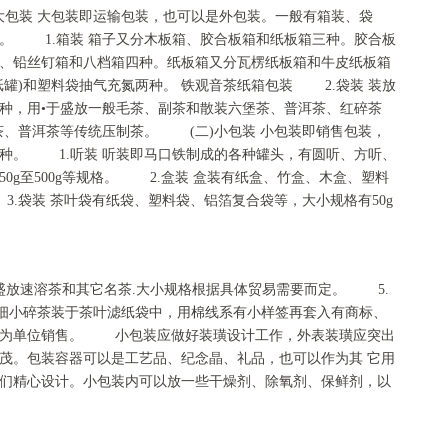
大包装 大包装即运输包装，也可以是外包装。一般有箱装、袋
。 1.箱装 箱子又分木板箱、胶合板箱和纸板箱三种。胶合板
、铅丝钉箱和八档箱四种。纸板箱又分瓦楞纸板箱和牛皮纸板箱
罐)和塑料袋抽气充氮两种。 铁观音茶纸箱包装 2.袋装 装放
种，用•于盛放一般毛茶、副茶和散装六堡茶、普洱茶、红碎茶
茶、普洱茶等传统压制茶。 (二)小包装 小包装即销售包装，
种。 1.听装 听装即马口铁制成的各种罐头，有圆听、方听、
0g至500g等规格。 2.盒装 盒装有纸盒、竹盒、木盒、塑料
 3.袋装 茶叶袋有纸袋、塑料袋、铝箔复合袋等，大小规格有50g
盛放速溶茶和其它名茶.大小规格根据具体贸易需要而定。 5.
•多为细小碎茶装于茶叶滤纸袋中，用棉线系有小样签再套入有商标、
纸盒为单位销售。 小包装应做好装璜设计工作，外表装璜应突出
茂。包装容器可以是工艺品、纪念晶、礼品，也可以作为其 它用
们精心设计。小包装内可以放一些干燥剂、除氧剂、保鲜剂，以