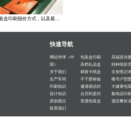
产品包装盒印刷报价方式，以及最划算数量选择策略
快速导航
网站华球（中
包装盒印刷
高端宣传
国）
高档礼品盒
特种纸折
关于我们
精致卡纸盒
文创笔记
生产车间
不干胶标贴
楼书户型
印刷知识
邀请函信封
大健康包
设计知识
台历利是封
集纸品印
原创观点
茶酒包装盒
酒店餐饮
联系我们