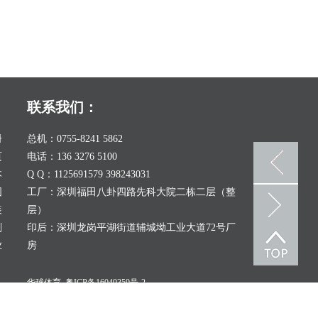
联系我们：
册
总机：0755-8241 5862
页
电话：136 3276 5100
本
Q Q：1125691579 398243031
图
工厂：深圳福田八卦四路先科大院二栋二层（整
装
层）
刷
印后：深圳龙岗平湖街道辅城坳工业大道72号厂
业
房
华球体育
粤ICP备16049359号-2
深圳市金誉豪制品有限公司 品牌微信公众号：匠品艺栈