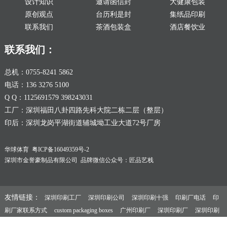
设计知识
邀请函信封
大健康包装
原创观点
台历利是封
集纸品印刷
联系我们
茶酒包装盒
酒店餐饮业
联系我们：
总机：0755-8241 5862
电话：136 3276 5100
Q Q：1125691579 398243031
工厂：深圳福田八卦四路先科大院二栋二层（整层）
印后：深圳龙岗平湖街道辅城坳工业大道72号厂房
华球体育
粤ICP备16049359号-2
深圳市金誉豪制品有限公司 品牌微信公众号：匠品艺栈
友情链接：
深圳印刷工厂
深圳印刷公司
深圳印刷十强
印刷厂电话
印
刷厂家联系方式
custom packaging boxes
广州印刷厂
深圳印刷厂
深圳印刷
厂家