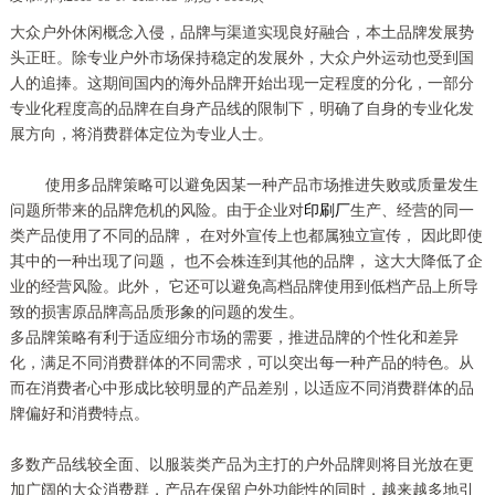
大众户外休闲概念入侵，品牌与渠道实现良好融合，本土品牌发展势
头正旺。除专业户外市场保持稳定的发展外，大众户外运动也受到国
人的追捧。这期间国内的海外品牌开始出现一定程度的分化，一部分
专业化程度高的品牌在自身产品线的限制下，明确了自身的专业化发
展方向，将消费群体定位为专业人士。
使用多品牌策略可以避免因某一种产品市场推进失败或质量发生
问题所带来的品牌危机的风险。由于企业对
印刷厂
生产、经营的同一
类产品使用了不同的品牌， 在对外宣传上也都属独立宣传， 因此即使
其中的一种出现了问题， 也不会株连到其他的品牌， 这大大降低了企
业的经营风险。此外， 它还可以避免高档品牌使用到低档产品上所导
致的损害原品牌高品质形象的问题的发生。
多品牌策略有利于适应细分市场的需要，推进品牌的个性化和差异
化，满足不同消费群体的不同需求，可以突出每一种产品的特色。从
而在消费者心中形成比较明显的产品差别，以适应不同消费群体的品
牌偏好和消费特点。
多数产品线较全面、以服装类产品为主打的户外品牌则将目光放在更
加广阔的大众消费群，产品在保留户外功能性的同时，越来越多地引