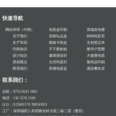
快速导航
网站华球（中国）
包装盒印刷
高端宣传册
关于我们
高档礼品盒
特种纸折页
生产车间
精致卡纸盒
文创笔记本
印刷知识
不干胶标贴
楼书户型图
设计知识
邀请函信封
大健康包装
原创观点
台历利是封
集纸品印刷
联系我们
茶酒包装盒
酒店餐饮业
联系我们：
总机：0755-8241 5862
电话：136 3276 5100
Q Q：1125691579 398243031
工厂：深圳福田八卦四路先科大院二栋二层（整层）